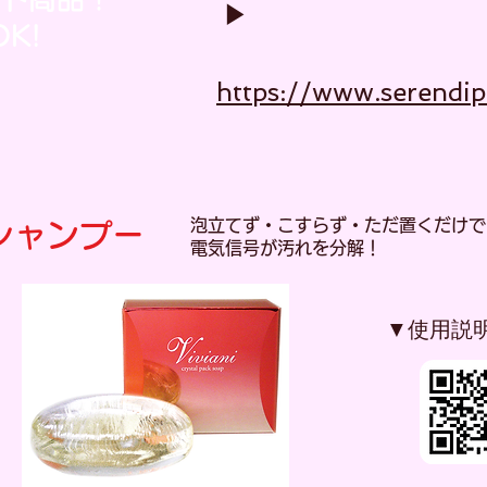
▶︎
K!
https://www.serendip
泡立てず・こすらず・ただ置くだけで
シャンプー
電気信号が汚れを分解！
▼使用説