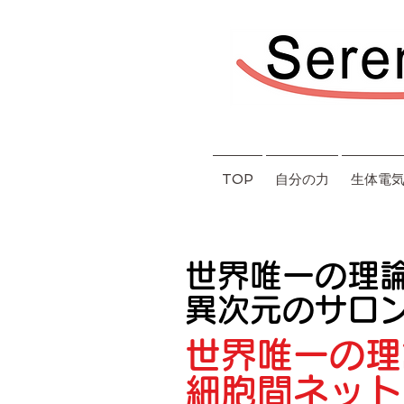
TOP
自分の力
生体電
世界唯一の理
異次元のサロ
世界唯一の理
細胞間ネット