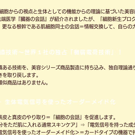
細胞からの視点と生体としての機能からの理論に基づいた美容
先端医学『臓器の会話』が紹介されましたが、「細胞新生プロ
は、更なる根幹である肌細胞同士の会話＝情報交換して、自らの
造技術～世界１社の独占「微弱電荷技術」！
績ある技術を、美容シリーズ商品製造に持ち込み、独自理論通
きを取り戻します。
類似商品はありません。
＋ 生体電気信号を使ったオーダーメイド化
表皮と真皮のやり取り＝「細胞の会話」を促進します。
成分をただ肌に入れる通常スキンケア」⇒「電気信号を持った成
電気信号を使ったオーダーメイド化＞＝カードタイプの機器で