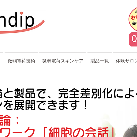
気
微弱電荷技術
微弱電荷スキンケア
製品一覧
体験サロ
論と製品で、完全差別化によ
ンを展開できます！
論：
ワーク「細胞の会話」