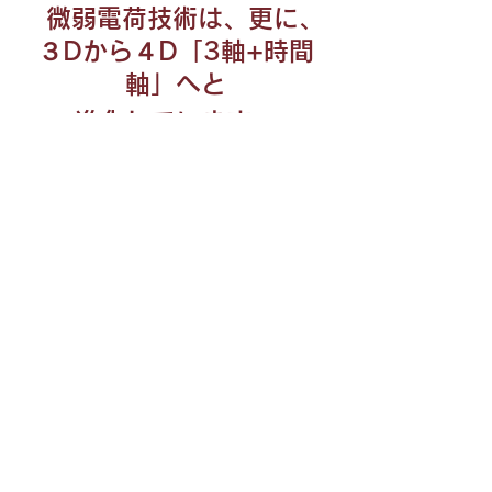
微弱電荷技術は、
更に、
３Dから４D「3軸+時間
軸」へと
進化しています。
微弱電荷技術における磁線
のイメージ