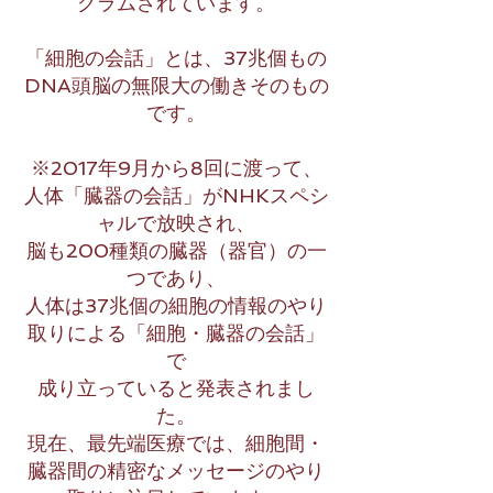
グラムされています。
「細胞の会話」とは、37兆個もの
DNA頭脳の無限大の働きそのもの
です。
※2017年9月から8回に渡って、
人体「臓器の会話」がNHKスペシ
ャルで放映され、
脳も200種類の臓器（器官）の一
つであり、
人体は37兆個の細胞の情報のやり
取りによる「細胞・臓器の会話」
で
成り立っていると発表されまし
た。
現在、最先端医療では、細胞間・
臓器間の精密なメッセージのやり