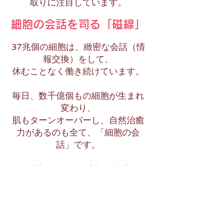
取りに注目しています。
細胞の会話を司る「磁線」
37兆個の細胞は、緻密な会話（情
報交換）をして、
休むことなく働き続けています。
毎日、数千億個もの細胞が生まれ
変わり、
肌もターンオーバーし、
自然治癒
力があるのも
全て、「細胞の会
話」です。
この計り知れない究極の能力・
DNA頭脳を持った細胞でも、単体
では生きていけません。
細胞同士の情報交換「細胞の会
話」がなければ、細胞は一切働き